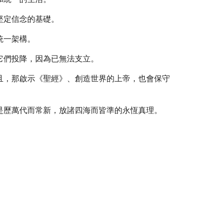
堅定信念的基礎。
統一架構。
它們投降，因為已無法支立。
且，那啟示《聖經》、創造世界的上帝，也會保守
是歷萬代而常新，放諸四海而皆準的永恆真理。