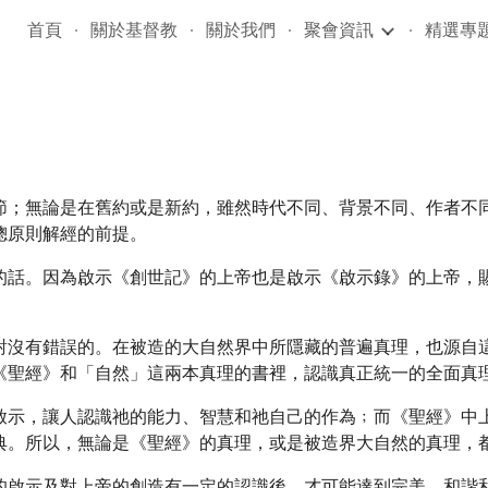
首頁
關於基督教
關於我們
聚會資訊
精選專
ip to main content
Skip to navigat
節；無論是在舊約或是新約，雖然時代不同、背景不同、作者不
總原則解經的前提。
的話。因為啟示《創世記》的上帝也是啟示《啟示錄》的上帝，
對沒有錯誤的。在被造的大自然界中所隱藏的普遍真理，也源自
《聖經》和「自然」這兩本真理的書裡，認識真正統一的全面真
啟示，讓人認識祂的能力、智慧和祂自己的作為﹔而《聖經》中
典。所以，無論是《聖經》的真理，或是被造界大自然的真理，
的啟示及對上帝的創造有一定的認識後，才可能達到完美、和諧