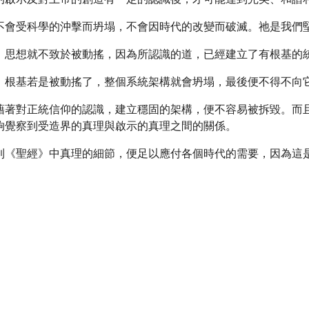
不會受科學的沖擊而坍塌，不會因時代的改變而破滅。祂是我們
，思想就不致於被動搖，因為所認識的道，已經建立了有根基的
，根基若是被動搖了，整個系統架構就會坍塌，最後便不得不向
藉著對正統信仰的認識，建立穩固的架構，便不容易被拆毀。而
夠覺察到受造界的真理與啟示的真理之間的關係。
到《聖經》中真理的細節，便足以應付各個時代的需要，因為這