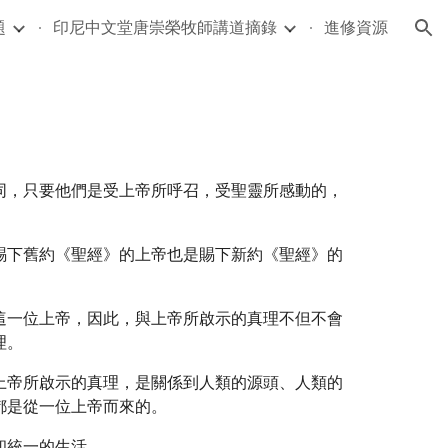
題
印尼中文堂唐崇榮牧師講道摘錄
進修資源
ion
同，只要他們是受上帝所呼召，受聖靈所感動的，
賜下舊約《聖經》的上帝也是賜下新約《聖經》的
這一位上帝，因此，與上帝所啟示的真理不但不會
理。
上帝所啟示的真理，是關係到人類的源頭、人類的
都是從一位上帝而來的。
和統一的生活。